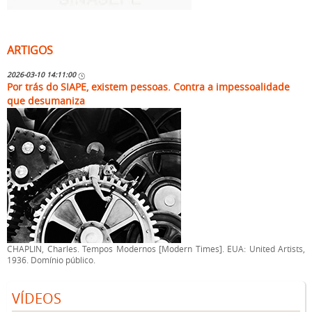
ARTIGOS
2026-03-10 14:11:00
Por trás do SIAPE, existem pessoas. Contra a impessoalidade
que desumaniza
CHAPLIN, Charles. Tempos Modernos [Modern Times]. EUA: United Artists,
1936. Domínio público.
Muito se fala em ética no serviço público. Fala-se em legalidade,
VÍDEOS
impessoalidade, moralidade, eficiência. Tudo correto. Tudo necessário. Mas
há uma pergunta anterior que raramente é feita: ética para quê? A serviço