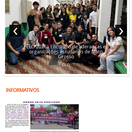
‹
›
ELO 2026 - Encontro de lideranças e
organizações estudantis de Mato
Grosso
INFORMATIVOS