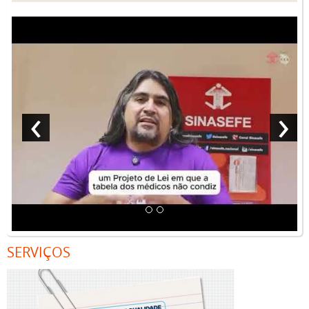
de quem? Em defesa de quais vidas concretas? A administração pública
frequentemente se apresenta como neutra, técnica e impessoal, como se
decisões administrativas fossem meras aplicações automáticas da norma.
Mas não são. Nunca foram. Toda decisão é uma decisão situada. Toda
interpretação é uma escolha. E toda escolha produz efeitos concretos sobre
pessoas reais.
Em
A Questão da Técnica
, Heidegger alertava que a racionalidade técnica
‹
›
transforma tudo em recurso disponível, administrável e substituível —
inclusive pessoas. Quando a lógica procedimental se impõe como única
racionalidade possível, servidores deixam de ser sujeitos e passam a ser
"casos", "processos", "indicadores", “números”. Nesse cenário, o trabalho
humano é traduzido em métricas, e a complexidade da vida é comprimida
em planilhas. O que se perde aí não é eficiência — é humanidade. O número
não sente, não adoece e não precisa de acessibilidade; pessoas, sim. Essa
desumanização tem endereço concreto. O servidor que adoece e precisa de
licença não é visto como alguém que sofre — é visto como uma ausência no
fluxo de metas. O servidor com deficiência que solicita adaptação ou
acessibilidade não é visto como alguém que tem direito — é visto como um
entrave ao processo. Em ambos os casos, a lógica é a mesma: antes de
atender o servidor, é preciso verificar se o atendimento convém ao interesse
SERVIÇOS
da administração. O direito existe no papel; sua efetivação, porém, está
condicionada à conveniência do sistema. Quando a administração pública
inverte essa ordem — colocando seus próprios fluxos acima das
necessidades de quem a compõe —, a burocracia deixa de ser instrumento
de organização e se torna instrumento de controle.